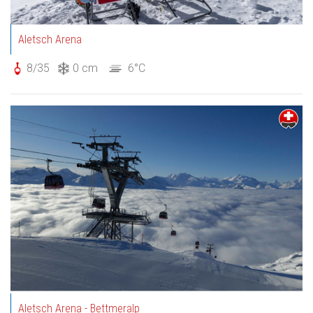
Aletsch Arena
8/35
0 cm
6°C
Aletsch Arena - Bettmeralp