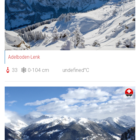
Adelboden-Lenk
33
0-104 cm
undefined°C