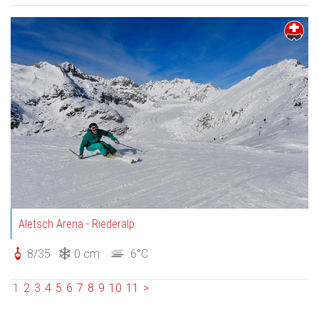
Aletsch Arena - Riederalp
8/35
0 cm
6°C
1
2
3
4
5
6
7
8
9
10
11
>