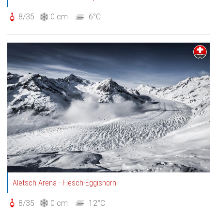
8/35
0 cm
6°C
Aletsch Arena - Fiesch-Eggishorn
8/35
0 cm
12°C