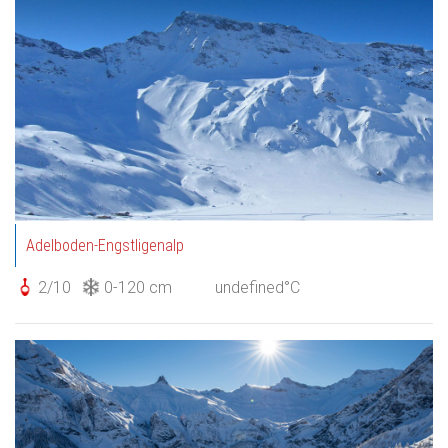
Adelboden-Engstligenalp
2/10
0-120 cm
undefined°C