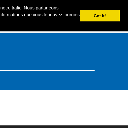
 notre trafic. Nous partageons
PS
MON iSKI
iSKI TROPHY
FR
informations que vous leur avez fournies
Got it!