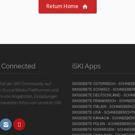
Return Home
y Connected
iSKI Apps
eil der iSKI Community auf
SKIGEBIETE ÖSTERREICH - SCHNEE
SKIGEBIETE SCHWEIZ - SCHNEEBER
n Social Media Plattformen und
SKIGEBIETE DEUTSCHLAND - SCHN
ere von Angeboten, Einladungen
SKIGEBIETE FRANKREICH - SCHNEE
 neuesten Infos von unseren iSKI
SKIGEBIETE ITALIEN - SCHNEEBERI
SKIGEBIETE USA - SCHNEEBERICHT
SKIGEBIETE KANADA - SCHNEEBER
SKIGEBIETE POLEN - SCHNEEBERIC
SKIGEBIETE NORWEGEN - SCHNEEB