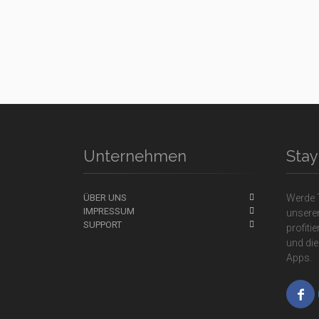
Unternehmen
Sta
ÜBER UNS
Werde T
IMPRESSUM
unsere
SUPPORT
profiti
und die
Apps.