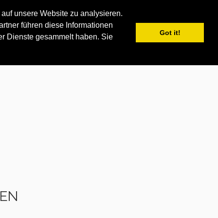
auf unsere Website zu analysieren.
APPS
MY iSKI
iSKI TROPHY
DE
rtner führen diese Informationen
Got it!
der Dienste gesammelt haben. Sie
GEN