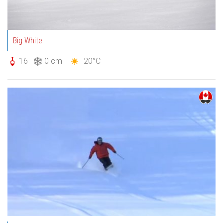
Big White
16
0 cm
20°C