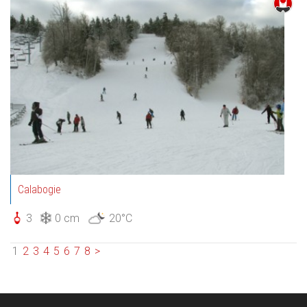
Calabogie
3
0 cm
20°C
1
2
3
4
5
6
7
8
>