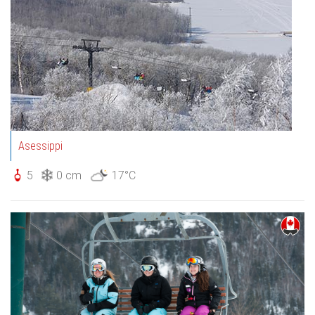
Asessippi
5
0 cm
17°C