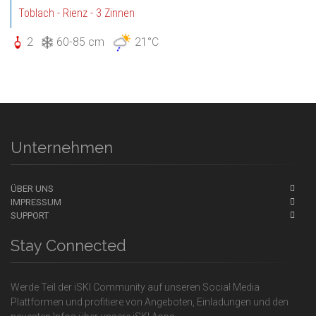
Toblach - Rienz - 3 Zinnen
2
60-85 cm
21°C
Unternehmen
ÜBER UNS
IMPRESSUM
SUPPORT
Stay Connected
Werde Teil der iSKI Community auf unseren Social Media
Plattformen und profitiere von Angeboten, Einladungen und den