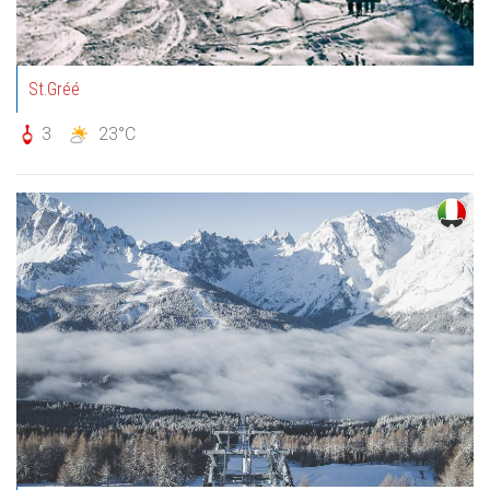
St.Gréé
3
23°C