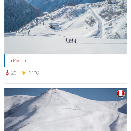
La Rosière
20
11°C