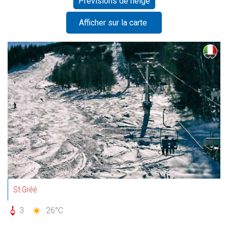
Prévisions de neige
Afficher sur la carte
St.Gréé
3
26°C