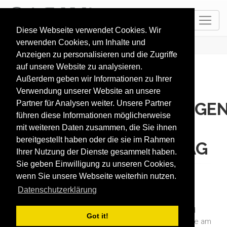
DE
Diese Webseite verwendet Cookies. Wir
verwenden Cookies, um Inhalte und
HOME
AGB
Anzeigen zu personalisieren und die Zugriffe
auf unsere Website zu analysieren.
Außerdem geben wir Informationen zu Ihrer
ALLGEMEINE
Verwendung unserer Website an unsere
Partner für Analysen weiter. Unsere Partner
GESCHÄFTSBEDINGUNGE
führen diese Informationen möglicherweise
FÜR
i
SKI DOMAINS /
mit weiteren Daten zusammen, die Sie ihnen
bereitgestellt haben oder die sie im Rahmen
i
SKI.CC / INTERMAPS AG
Ihrer Nutzung der Dienste gesammelt haben.
Sie geben Einwilligung zu unseren Cookies,
Diese AGB sind gültig ab dem 1.10.2015
wenn Sie unsere Webseite weiterhin nutzen.
Datenschutzerklärung
Artikel 1. Geltungsbereich
Willkommen bei iSKI, der Plattform für die Skifahrer und
Got it!
Wintersportler, dem Informationssystem das die Freude am