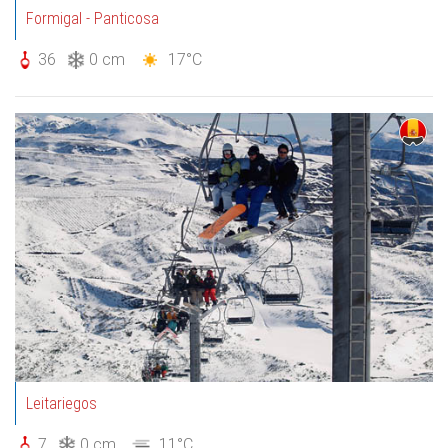
Formigal - Panticosa
36
0 cm
17°C
Leitariegos
7
0 cm
11°C