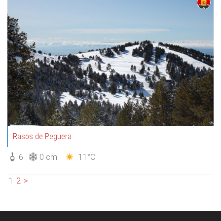
Rasos de Peguera
6
0 cm
11°C
1
2
>