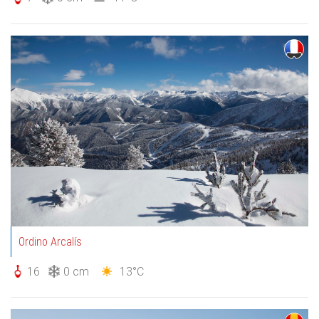
Ordino Arcalís
16
0 cm
13°C