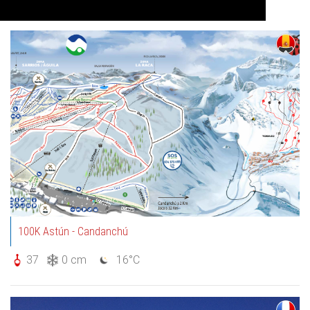
Auf Karte anzeigen
100K Astún - Candanchú
37
0 cm
16°C