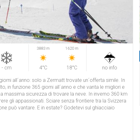
3883 m
1620 m
- cm
4°C
18°C
no info
orni all´anno: solo a Zermatt trovate un´offerta simile. In
o, in funzione 365 giorni all´anno e che vanta le migliori e
fre la massima sicurezza di trovare la neve. In inverno 360 km
rere gli appassionati. Sciare senza frontiere tra la Svizzera
zione può vantare. E in estate? Godetevi sul ghiacciaio
ndii e rilassatevi in compagnia delle squadre nazionali di sci
vino sempre di fronte a voi.