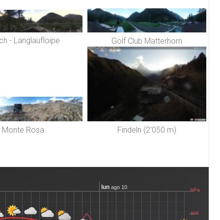
ch - Langlaufloipe
Golf Club Matterhorn
Monte Rosa
Findeln (2'050 m)