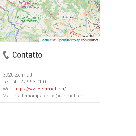
Leaflet
| ©
OpenStreetMap
contributors
Contatto
3920 Zermatt
Tel:
+41 27 966 01 01
Web:
https://www.zermatt.ch/
Mail:
matterhornparadise@zermatt.ch