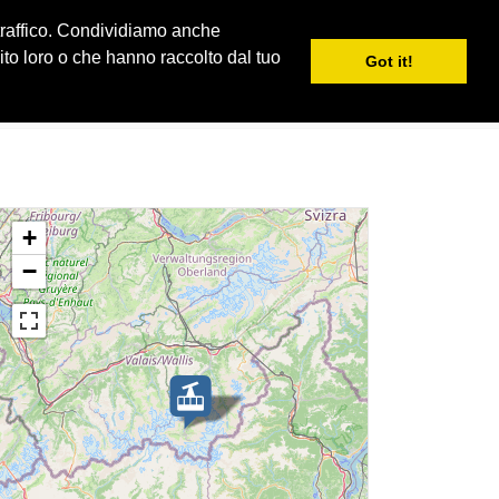
 traffico. Condividiamo anche
S
LA MIA iSKI
iSKI TROPHY
IT
nito loro o che hanno raccolto dal tuo
Got it!
+
−