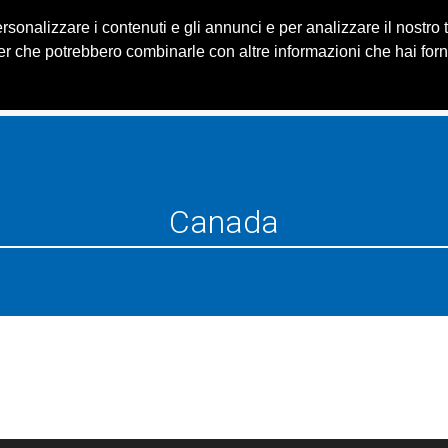
ersonalizzare i contenuti e gli annunci e per analizzare il nostro
HOME
IMPIANTI
iSKI APP
rtner che potrebbero combinarle con altre informazioni che hai for