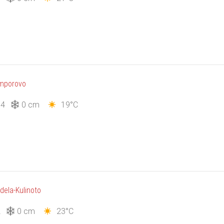
mporovo
14
0 cm
19°C
dela-Kulinoto
2
0 cm
23°C