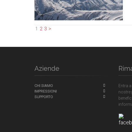
1
2
3
>
Aziende
Rim
CHI SIAMO
Entra a
IMPRESSIONI
nostre 
SUPPORTO
benefici
informa