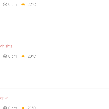
3
0 cm
22°C
rinishte
3
0 cm
20°C
ogovo
1
0 cm
21°C