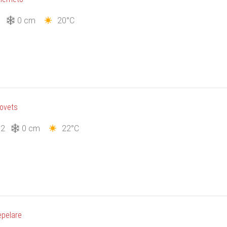
3
0 cm
20°C
ovets
12
0 cm
22°C
pelare