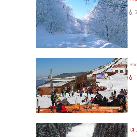
Bor
Che