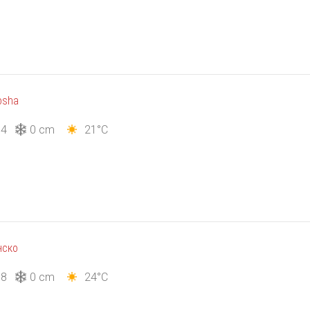
osha
14
0 cm
21°C
нско
18
0 cm
24°C