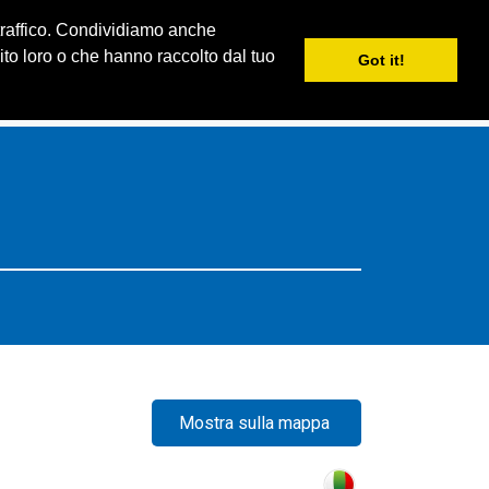
 traffico. Condividiamo anche
S
LA MIA iSKI
iSKI TROPHY
IT
nito loro o che hanno raccolto dal tuo
Got it!
Mostra sulla mappa