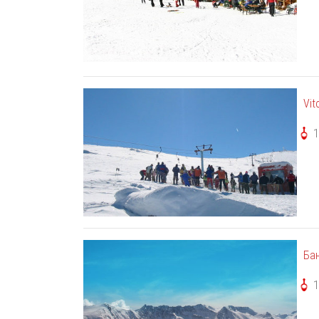
Vit
Ба