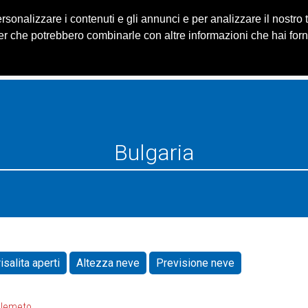
ersonalizzare i contenuti e gli annunci e per analizzare il nostro
HOME
IMPIANTI
iSKI APP
rtner che potrebbero combinarle con altre informazioni che hai for
isalita aperti
Altezza neve
Previsione neve
klemeto