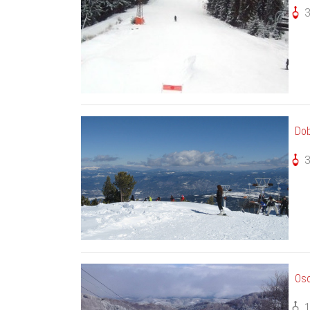
Dob
Os