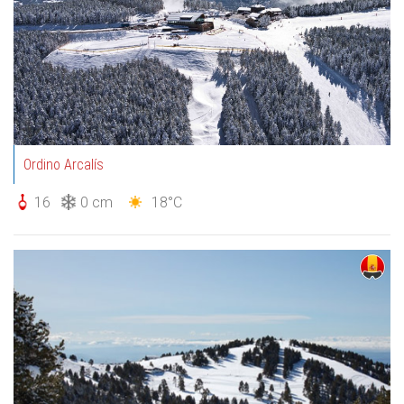
Ordino Arcalís
16
0 cm
18°C