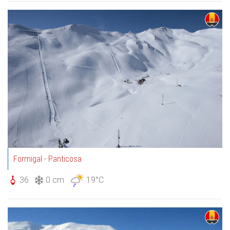
Formigal - Panticosa
36
0 cm
19°C