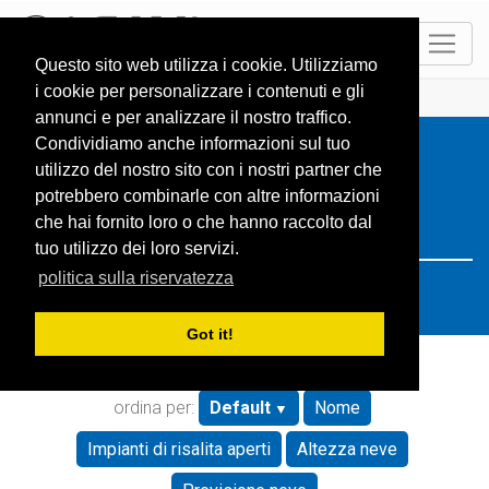
IT
Questo sito web utilizza i cookie. Utilizziamo
i cookie per personalizzare i contenuti e gli
HOME
Resorts
Search: Spain
annunci e per analizzare il nostro traffico.
Condividiamo anche informazioni sul tuo
utilizzo del nostro sito con i nostri partner che
potrebbero combinarle con altre informazioni
che hai fornito loro o che hanno raccolto dal
tuo utilizzo dei loro servizi.
politica sulla riservatezza
Got it!
ordina per:
Default
Nome
Impianti di risalita aperti
Altezza neve