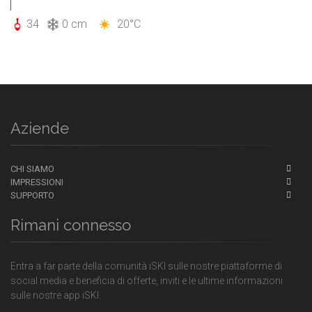
34
0 cm
20°C
Aziende
CHI SIAMO
IMPRESSIONI
SUPPORTO
Rimani connesso
Entra a far parte della comunità iSKI sulle nostre piattaforme di
social media e beneficia di offerte, inviti e le ultime informazioni
sulle nostre app iSKI.