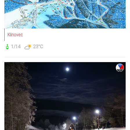
Klínovec
1/14
23°C