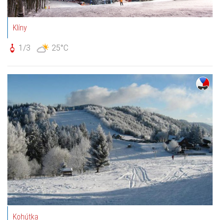
Klíny
1/3
25°C
Kohútka