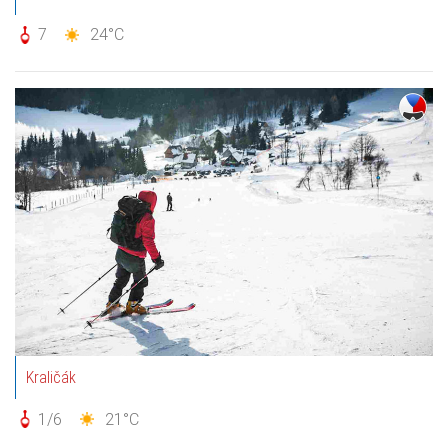
7
24°C
Kraličák
1/6
21°C