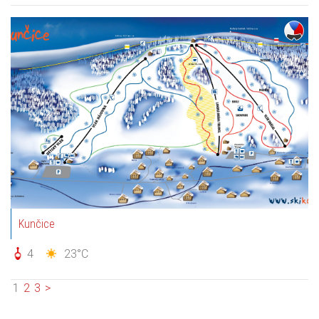
Kunčice
4
23°C
1
2
3
>