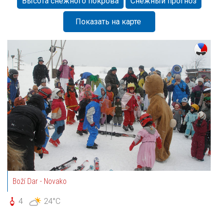
Высота снежного покрова
Снежный прогноз
Показать на карте
Boží Dar - Novako
4
24°C