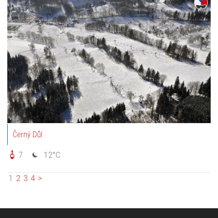
Černý Důl
7
12°C
1
2
3
4
>