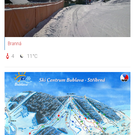
Branná
4
11°C