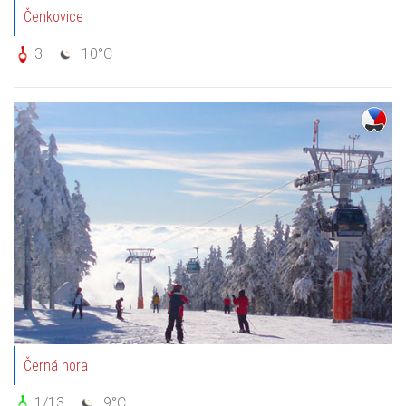
Čenkovice
3
10°C
Černá hora
1/13
9°C