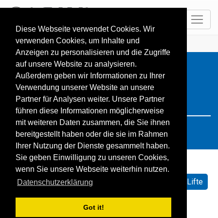
DE
Diese Webseite verwendet Cookies. Wir
verwenden Cookies, um Inhalte und
HOME
Resorts
Search: Чехия
Anzeigen zu personalisieren und die Zugriffe
auf unsere Website zu analysieren.
Außerdem geben wir Informationen zu Ihrer
Verwendung unserer Website an unsere
Partner für Analysen weiter. Unsere Partner
führen diese Informationen möglicherweise
mit weiteren Daten zusammen, die Sie ihnen
bereitgestellt haben oder die sie im Rahmen
Ihrer Nutzung der Dienste gesammelt haben.
Sie geben Einwilligung zu unseren Cookies,
wenn Sie unsere Webseite weiterhin nutzen.
Sortieren nach:
Standard
Name
Geöffnete Lifte
Datenschutzerklärung
Schneehöhe
Schneeprognose
Got it!