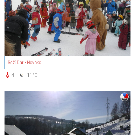
Boží Dar - Novako
4
11°C