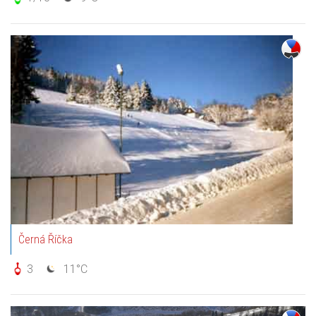
Černá Říčka
3
11°C