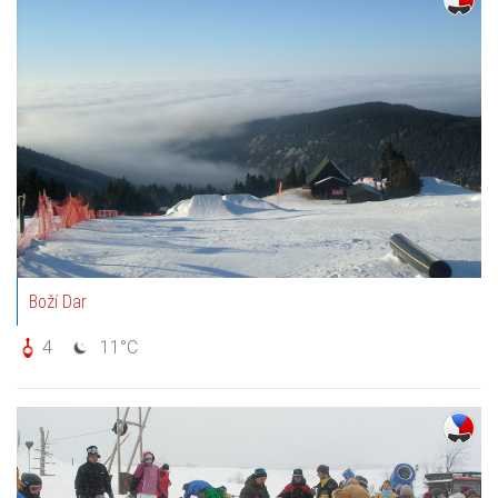
Boží Dar
4
11°C