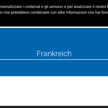
ersonalizzare i contenuti e gli annunci e per analizzare il nostro
HOME
IMPIANTI
iSKI APP
rtner che potrebbero combinarle con altre informazioni che hai for