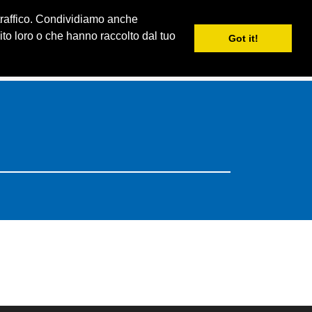
 traffico. Condividiamo anche
S
LA MIA iSKI
iSKI TROPHY
IT
nito loro o che hanno raccolto dal tuo
Got it!