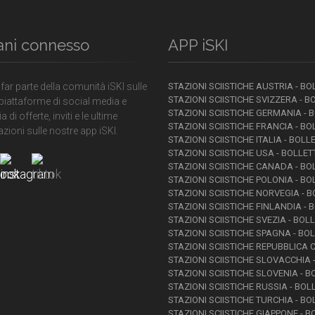
ani connesso
APP iSKI
 far parte della comunità iSKI sulle
STAZIONI SCIISTICHE AUSTRIA - BO
STAZIONI SCIISTICHE SVIZZERA - B
piattaforme di social media e
STAZIONI SCIISTICHE GERMANIA - 
a di offerte, inviti e le ultime
STAZIONI SCIISTICHE FRANCIA - BO
zioni sulle nostre app iSKI.
STAZIONI SCIISTICHE ITALIA - BOLL
STAZIONI SCIISTICHE USA - BOLLET
STAZIONI SCIISTICHE CANADA - BO
STAZIONI SCIISTICHE POLONIA - BO
STAZIONI SCIISTICHE NORVEGIA - B
STAZIONI SCIISTICHE FINLANDIA - 
STAZIONI SCIISTICHE SVEZIA - BOL
STAZIONI SCIISTICHE SPAGNA - BOL
STAZIONI SCIISTICHE REPUBBLICA C
STAZIONI SCIISTICHE SLOVACCHIA 
STAZIONI SCIISTICHE SLOVENIA - B
STAZIONI SCIISTICHE RUSSIA - BOL
STAZIONI SCIISTICHE TURCHIA - BO
STAZIONI SCIISTICHE GIAPPONE - B