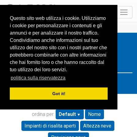
IT
Questo sito web utilizza i cookie. Utilizziamo
i cookie per personalizzare i contenuti e gli
HOME
Resorts
Search: japan
annunci e per analizzare il nostro traffico.
Condividiamo anche informazioni sul tuo
utilizzo del nostro sito con i nostri partner che
potrebbero combinarle con altre informazioni
che hai fornito loro o che hanno raccolto dal
tuo utilizzo dei loro servizi.
politica sulla riservatezza
Got it!
ordina per:
Default
Nome
Impianti di risalita aperti
Altezza neve