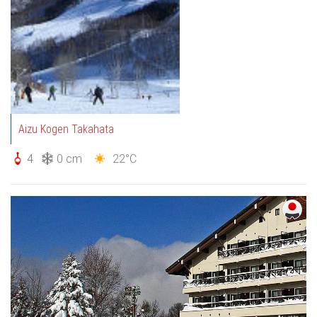
Aizu Kogen Takahata
4
0 cm
22°C