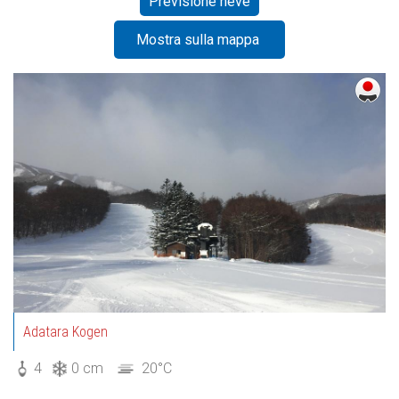
Previsione neve
Mostra sulla mappa
Adatara Kogen
4
0 cm
20°C