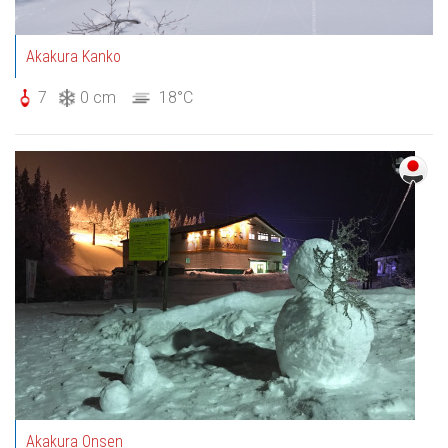
Akakura Kanko
7
0 cm
18°C
Akakura Onsen