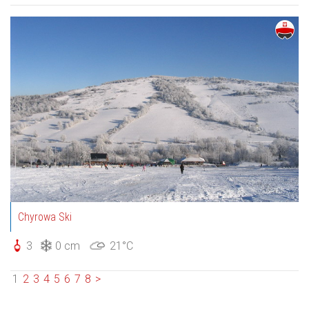
Chyrowa Ski
3
0 cm
21°C
1
2
3
4
5
6
7
8
>