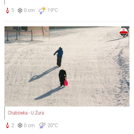
5
0 cm
19°C
Chabówka - U Żura
2
0 cm
20°C