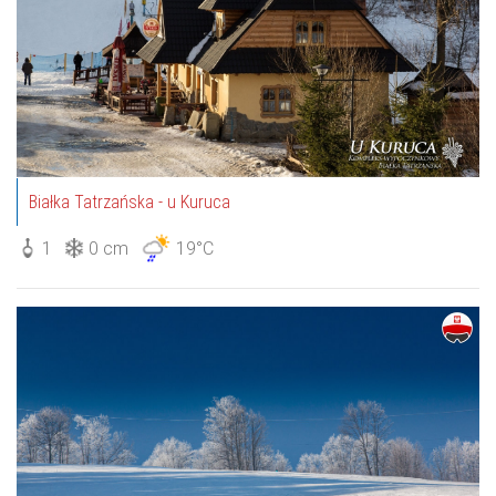
Białka Tatrzańska - u Kuruca
1
0 cm
19°C