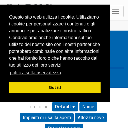
IT
Questo sito web utilizza i cookie. Utilizziamo
i cookie per personalizzare i contenuti e gli
HOME
Resorts
Search: poland
annunci e per analizzare il nostro traffico.
Condividiamo anche informazioni sul tuo
utilizzo del nostro sito con i nostri partner che
potrebbero combinarle con altre informazioni
che hai fornito loro o che hanno raccolto dal
tuo utilizzo dei loro servizi.
politica sulla riservatezza
Got it!
ordina per:
Default
Nome
Impianti di risalita aperti
Altezza neve