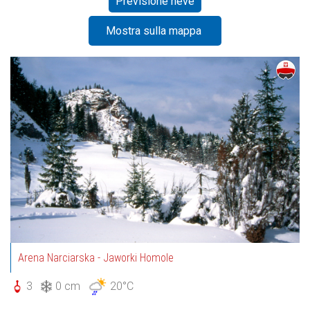
Previsione neve
Mostra sulla mappa
Arena Narciarska - Jaworki Homole
3
0 cm
20°C