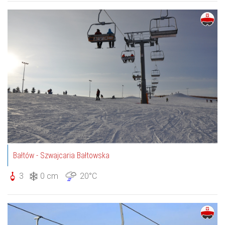
Bałtów - Szwajcaria Bałtowska
3
0 cm
20°C