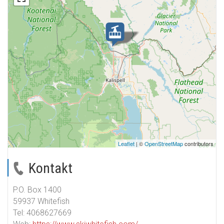
Leaflet
| ©
OpenStreetMap
contributors
Kontakt
P.O. Box 1400
59937 Whitefish
Tel:
4068627669