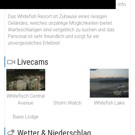
- cm
12°C
16°C
keine Info
15
33/57
Das Whitefish Resort ist Zuhause eines riesigen
Geländes, welches unzählige Möglichkeiten bietet.
Warteschlangen sind vergeblich zu suchen und das
Personal ist sehr freundlich und sorgt für ein
unvergessliches Erlebnis!
Livecams
Whitefisch Central
Avenue
Storm Watch
Whitefish Lake
Base Lodge
Wetter & Niederschlag