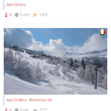
Alpe Devero
4
0 cm
14°C
Alpe Di Mera - Monterosa Ski
6
0 cm
21°C